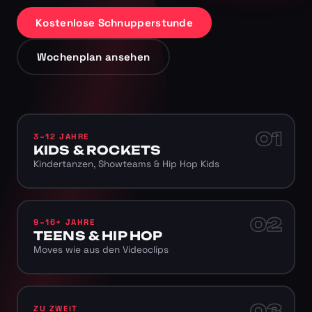
Kostenlose Schnupperstunde
Wochenplan ansehen
01
3–12 JAHRE
KIDS & ROCKETS
Kindertanzen, Showteams & Hip Hop Kids
02
9–16+ JAHRE
TEENS & HIP HOP
Moves wie aus den Videoclips
03
ZU ZWEIT