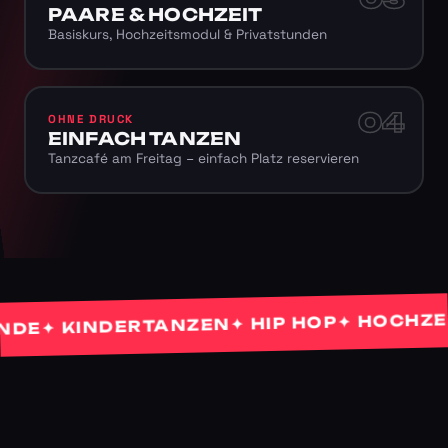
PAARE & HOCHZEIT
Basiskurs, Hochzeitsmodul & Privatstunden
04
OHNE DRUCK
EINFACH TANZEN
Tanzcafé am Freitag – einfach Platz reservieren
✦ HOCHZEITS
✦ HIP HOP
✦ KINDERTANZEN