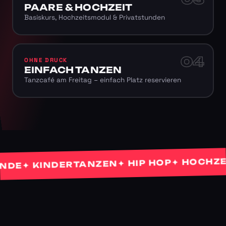
PAARE & HOCHZEIT
Basiskurs, Hochzeitsmodul & Privatstunden
04
OHNE DRUCK
EINFACH TANZEN
Tanzcafé am Freitag – einfach Platz reservieren
✦ HOCHZEITS
✦ HIP HOP
✦ KINDERTANZEN
E