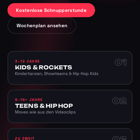
Kostenlose Schnupperstunde
Wochenplan ansehen
01
3–12 JAHRE
KIDS & ROCKETS
Kindertanzen, Showteams & Hip Hop Kids
02
9–16+ JAHRE
TEENS & HIP HOP
Moves wie aus den Videoclips
03
ZU ZWEIT