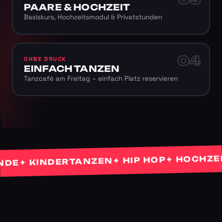
PAARE & HOCHZEIT
Basiskurs, Hochzeitsmodul & Privatstunden
04
OHNE DRUCK
EINFACH TANZEN
Tanzcafé am Freitag – einfach Platz reservieren
✦ HOCHZEITS
✦ HIP HOP
✦ KINDERTANZEN