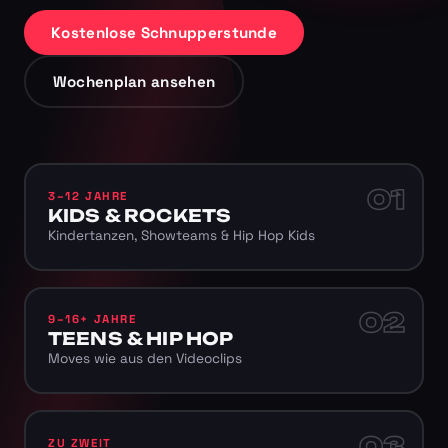
Kostenlose Schnupperstunde
Wochenplan ansehen
01
3–12 JAHRE
KIDS & ROCKETS
Kindertanzen, Showteams & Hip Hop Kids
02
9–16+ JAHRE
TEENS & HIP HOP
Moves wie aus den Videoclips
03
ZU ZWEIT