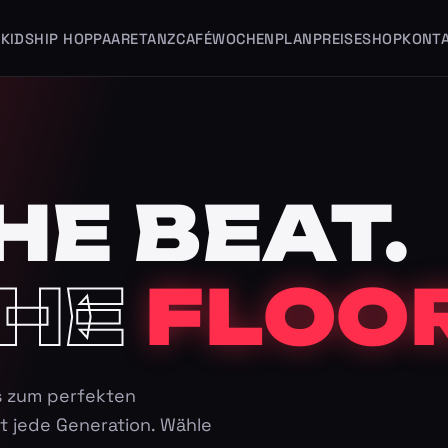
KIDS
HIP HOP
PAARE
TANZCAFÉ
WOCHENPLAN
PREISE
SHOP
KONT
HE BEAT.
HE
FLOOR
s zum perfekten
t jede Generation. Wähle