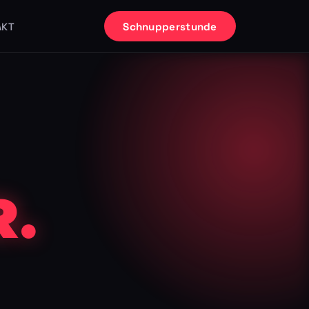
Schnupperstunde
AKT
.