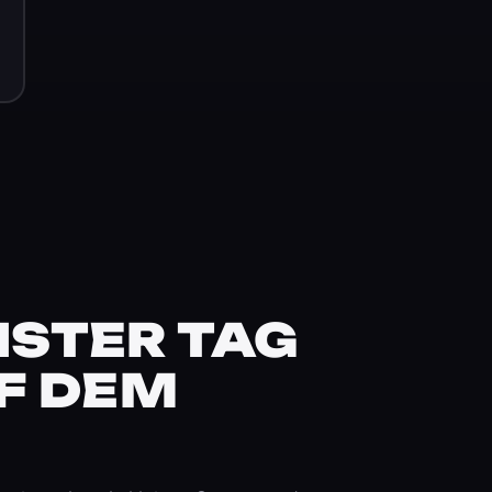
STER TAG
F DEM