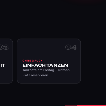
03
04
OHNE DRUCK
IT
EINFACH TANZEN
Tanzcafé am Freitag – einfach
Platz reservieren