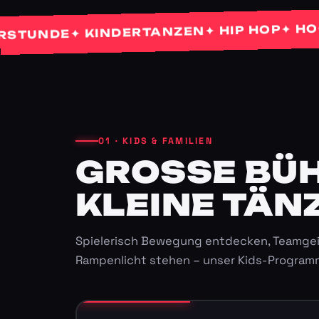
✦ HOCHZEI
✦ HIP HOP
✦ KINDERTANZEN
NDE
01 · KIDS & FAMILIEN
GROSSE BÜHN
LEINE TÄNZ
Spielerisch Bewegung entdecken, Teamgei
Rampenlicht stehen – unser Kids-Program