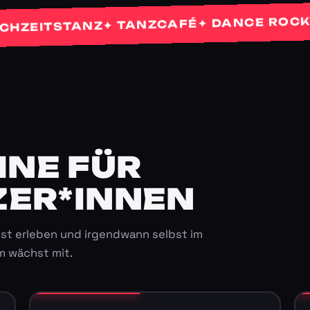
✦ 
✦ DANCE ROCKETS
✦ TANZCAFÉ
TSTANZ
E FÜR K
ER*INNEN
st erleben und irgendwann selbst im
m wächst mit.