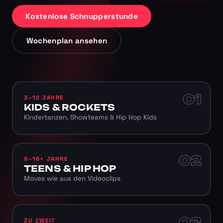
Kostenlose Schnupperstunde
Wochenplan ansehen
01
3–12 JAHRE
KIDS & ROCKETS
Kindertanzen, Showteams & Hip Hop Kids
02
9–16+ JAHRE
TEENS & HIP HOP
Moves wie aus den Videoclips
03
ZU ZWEIT