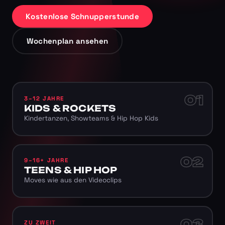
Kostenlose Schnupperstunde
Wochenplan ansehen
01
3–12 JAHRE
KIDS & ROCKETS
Kindertanzen, Showteams & Hip Hop Kids
02
9–16+ JAHRE
TEENS & HIP HOP
Moves wie aus den Videoclips
03
ZU ZWEIT