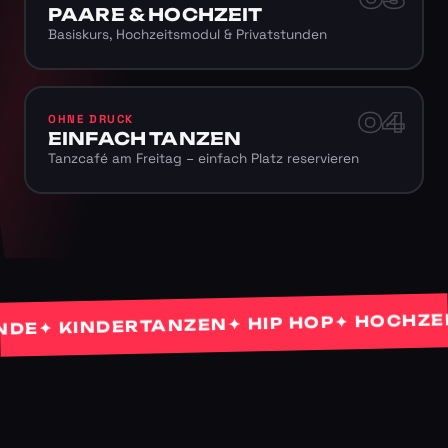
PAARE & HOCHZEIT
Basiskurs, Hochzeitsmodul & Privatstunden
04
OHNE DRUCK
EINFACH TANZEN
Tanzcafé am Freitag – einfach Platz reservieren
✦ HOCHZEITS
✦ HIP HOP
✦ KINDERTANZEN