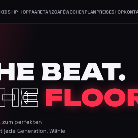
KIDS
HIP HOP
PAARE
TANZCAFÉ
WOCHENPLAN
PREISE
SHOP
KONT
HE BEAT.
HE
FLOOR
s zum perfekten
t jede Generation. Wähle