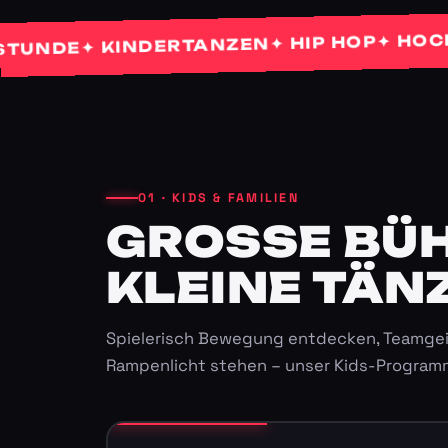
✦ HOCHZEI
✦ HIP HOP
✦ KINDERTANZEN
DE
01 · KIDS & FAMILIEN
GROSSE BÜHN
LEINE TÄNZ
Spielerisch Bewegung entdecken, Teamgei
Rampenlicht stehen – unser Kids-Program