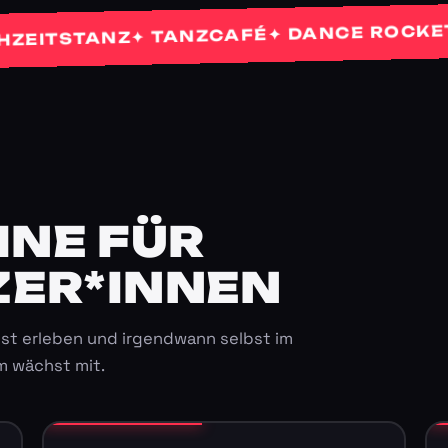
✦ 
✦ DANCE ROCKETS
✦ TANZCAFÉ
TSTANZ
E FÜR K
ER*INNEN
st erleben und irgendwann selbst im
m wächst mit.