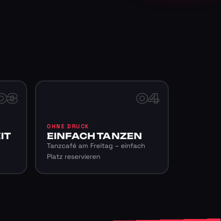
03
04
OHNE DRUCK
IT
EINFACH TANZEN
Tanzcafé am Freitag – einfach
Platz reservieren