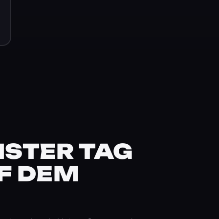
STER TAG
F DEM