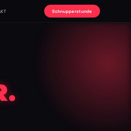
Schnupperstunde
AKT
.