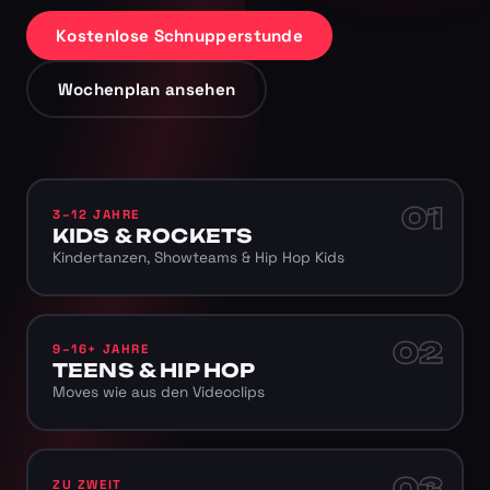
Kostenlose Schnupperstunde
Wochenplan ansehen
01
3–12 JAHRE
KIDS & ROCKETS
Kindertanzen, Showteams & Hip Hop Kids
02
9–16+ JAHRE
TEENS & HIP HOP
Moves wie aus den Videoclips
03
ZU ZWEIT