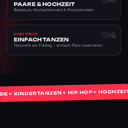
PAARE & HOCHZEIT
Basiskurs, Hochzeitsmodul & Privatstunden
04
OHNE DRUCK
EINFACH TANZEN
Tanzcafé am Freitag – einfach Platz reservieren
✦ HOCHZEITST
✦ HIP HOP
 KINDERTANZEN