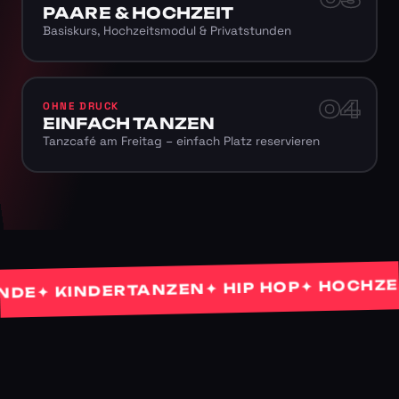
PAARE & HOCHZEIT
Basiskurs, Hochzeitsmodul & Privatstunden
04
OHNE DRUCK
EINFACH TANZEN
Tanzcafé am Freitag – einfach Platz reservieren
✦ HOCHZEITS
✦ HIP HOP
✦ KINDERTANZEN