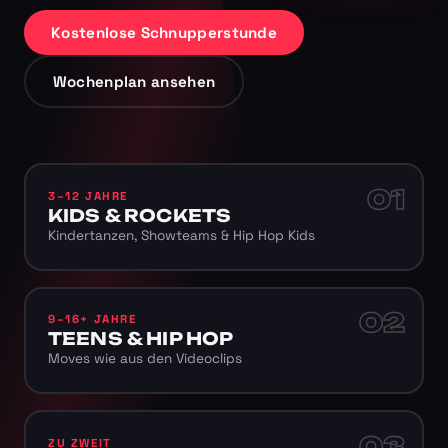
Kostenlose Schnupperstunde
Wochenplan ansehen
01
3–12 JAHRE
KIDS & ROCKETS
Kindertanzen, Showteams & Hip Hop Kids
02
9–16+ JAHRE
TEENS & HIP HOP
Moves wie aus den Videoclips
03
ZU ZWEIT