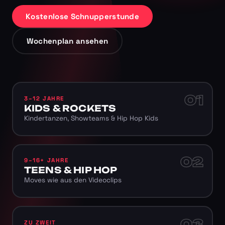
Kostenlose Schnupperstunde
Wochenplan ansehen
01
3–12 JAHRE
KIDS & ROCKETS
Kindertanzen, Showteams & Hip Hop Kids
02
9–16+ JAHRE
TEENS & HIP HOP
Moves wie aus den Videoclips
03
ZU ZWEIT