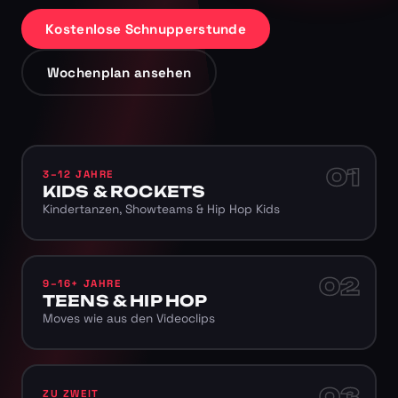
Kostenlose Schnupperstunde
Wochenplan ansehen
01
3–12 JAHRE
KIDS & ROCKETS
Kindertanzen, Showteams & Hip Hop Kids
02
9–16+ JAHRE
TEENS & HIP HOP
Moves wie aus den Videoclips
03
ZU ZWEIT