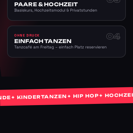
PAARE & HOCHZEIT
Basiskurs, Hochzeitsmodul & Privatstunden
04
OHNE DRUCK
EINFACH TANZEN
Tanzcafé am Freitag – einfach Platz reservieren
✦ HOCHZEITS
✦ HIP HOP
✦ KINDERTANZEN