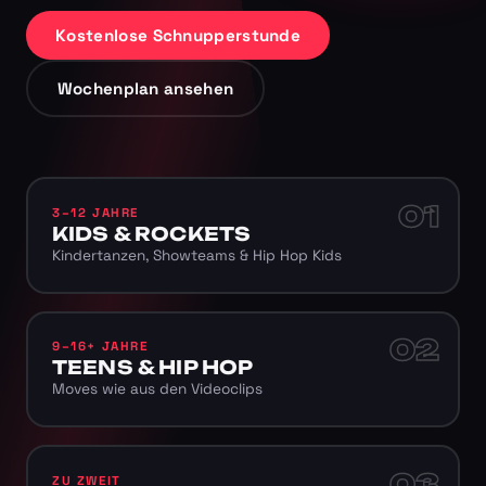
Kostenlose Schnupperstunde
Wochenplan ansehen
01
3–12 JAHRE
KIDS & ROCKETS
Kindertanzen, Showteams & Hip Hop Kids
02
9–16+ JAHRE
TEENS & HIP HOP
Moves wie aus den Videoclips
03
ZU ZWEIT