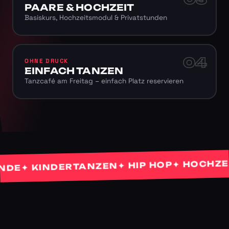
PAARE & HOCHZEIT
Basiskurs, Hochzeitsmodul & Privatstunden
04
OHNE DRUCK
EINFACH TANZEN
Tanzcafé am Freitag – einfach Platz reservieren
✦ HOCHZEITS
✦ HIP HOP
✦ KINDERTANZEN