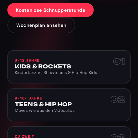
Kostenlose Schnupperstunde
Wochenplan ansehen
01
3–12 JAHRE
KIDS & ROCKETS
Kindertanzen, Showteams & Hip Hop Kids
02
9–16+ JAHRE
TEENS & HIP HOP
Moves wie aus den Videoclips
03
ZU ZWEIT