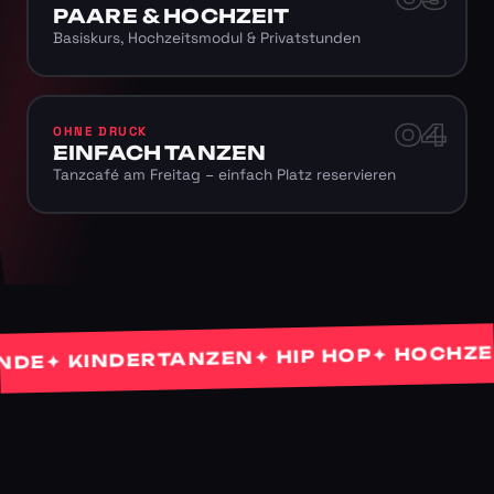
PAARE & HOCHZEIT
Basiskurs, Hochzeitsmodul & Privatstunden
04
OHNE DRUCK
EINFACH TANZEN
Tanzcafé am Freitag – einfach Platz reservieren
✦ HOCHZEITS
✦ HIP HOP
✦ KINDERTANZEN