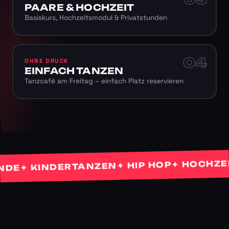
PAARE & HOCHZEIT
Basiskurs, Hochzeitsmodul & Privatstunden
04
OHNE DRUCK
EINFACH TANZEN
Tanzcafé am Freitag – einfach Platz reservieren
✦ HOCHZEITS
✦ HIP HOP
✦ KINDERTANZEN