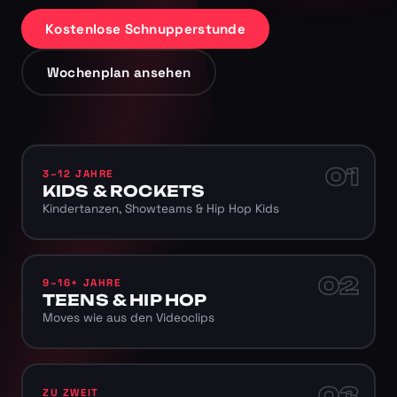
Kostenlose Schnupperstunde
Wochenplan ansehen
01
3–12 JAHRE
KIDS & ROCKETS
Kindertanzen, Showteams & Hip Hop Kids
02
9–16+ JAHRE
TEENS & HIP HOP
Moves wie aus den Videoclips
03
ZU ZWEIT