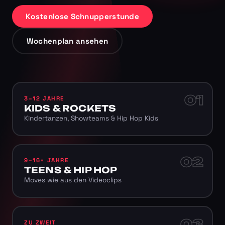
Kostenlose Schnupperstunde
Wochenplan ansehen
01
3–12 JAHRE
KIDS & ROCKETS
Kindertanzen, Showteams & Hip Hop Kids
02
9–16+ JAHRE
TEENS & HIP HOP
Moves wie aus den Videoclips
03
ZU ZWEIT