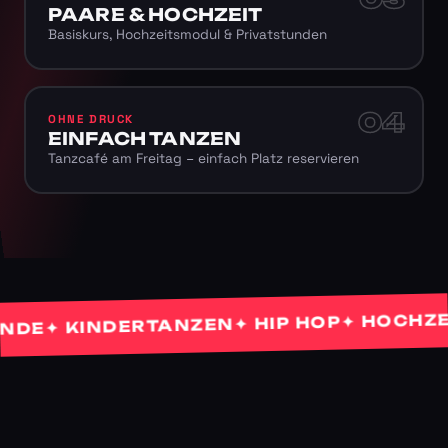
PAARE & HOCHZEIT
Basiskurs, Hochzeitsmodul & Privatstunden
04
OHNE DRUCK
EINFACH TANZEN
Tanzcafé am Freitag – einfach Platz reservieren
✦ HOCHZEITS
✦ HIP HOP
✦ KINDERTANZEN