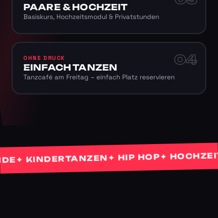
PAARE & HOCHZEIT
Basiskurs, Hochzeitsmodul & Privatstunden
04
OHNE DRUCK
EINFACH TANZEN
Tanzcafé am Freitag – einfach Platz reservieren
✦ HOCHZEITST
✦ HIP HOP
✦ KINDERTANZEN