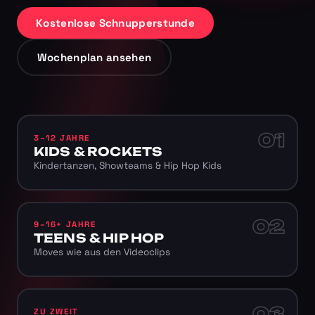
Kostenlose Schnupperstunde
Wochenplan ansehen
01
3–12 JAHRE
KIDS & ROCKETS
Kindertanzen, Showteams & Hip Hop Kids
02
9–16+ JAHRE
TEENS & HIP HOP
Moves wie aus den Videoclips
03
ZU ZWEIT