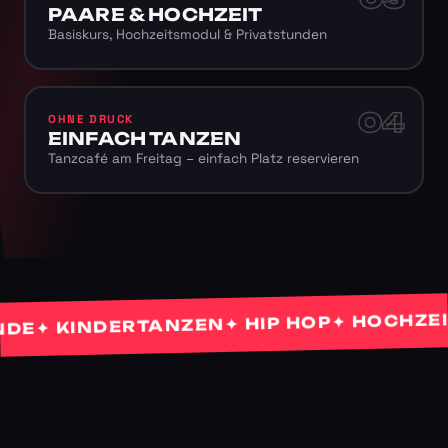
PAARE & HOCHZEIT
Basiskurs, Hochzeitsmodul & Privatstunden
04
OHNE DRUCK
EINFACH TANZEN
Tanzcafé am Freitag – einfach Platz reservieren
✦ HOCHZEITS
✦ HIP HOP
✦ KINDERTANZEN