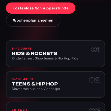
Kostenlose Schnupperstunde
Wochenplan ansehen
01
3–12 JAHRE
KIDS & ROCKETS
Kindertanzen, Showteams & Hip Hop Kids
02
9–16+ JAHRE
TEENS & HIP HOP
Moves wie aus den Videoclips
03
ZU ZWEIT