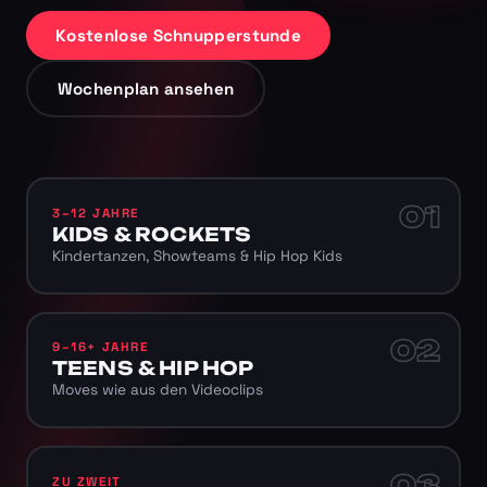
Kostenlose Schnupperstunde
Wochenplan ansehen
01
3–12 JAHRE
KIDS & ROCKETS
Kindertanzen, Showteams & Hip Hop Kids
02
9–16+ JAHRE
TEENS & HIP HOP
Moves wie aus den Videoclips
03
ZU ZWEIT