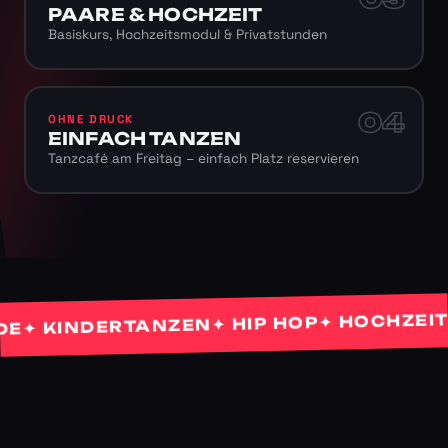
PAARE & HOCHZEIT
Basiskurs, Hochzeitsmodul & Privatstunden
04
OHNE DRUCK
EINFACH TANZEN
Tanzcafé am Freitag – einfach Platz reservieren
✦ HOCHZEITST
✦ HIP HOP
 KINDERTANZEN