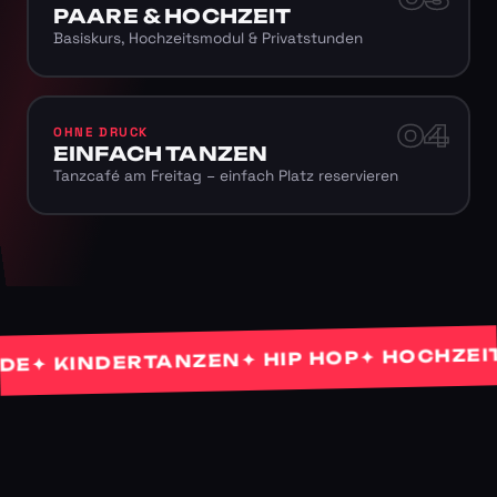
PAARE & HOCHZEIT
Basiskurs, Hochzeitsmodul & Privatstunden
04
OHNE DRUCK
EINFACH TANZEN
Tanzcafé am Freitag – einfach Platz reservieren
✦ HOCHZEITST
✦ HIP HOP
 KINDERTANZEN