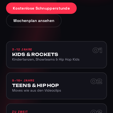
Kostenlose Schnupperstunde
Wochenplan ansehen
01
3–12 JAHRE
KIDS & ROCKETS
Kindertanzen, Showteams & Hip Hop Kids
02
9–16+ JAHRE
TEENS & HIP HOP
Moves wie aus den Videoclips
03
ZU ZWEIT