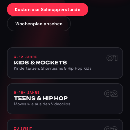
Kostenlose Schnupperstunde
Wochenplan ansehen
01
3–12 JAHRE
KIDS & ROCKETS
Kindertanzen, Showteams & Hip Hop Kids
02
9–16+ JAHRE
TEENS & HIP HOP
Moves wie aus den Videoclips
03
ZU ZWEIT