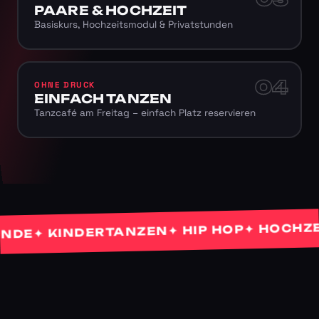
PAARE & HOCHZEIT
Basiskurs, Hochzeitsmodul & Privatstunden
04
OHNE DRUCK
EINFACH TANZEN
Tanzcafé am Freitag – einfach Platz reservieren
✦ HOCHZEITS
✦ HIP HOP
✦ KINDERTANZEN
E