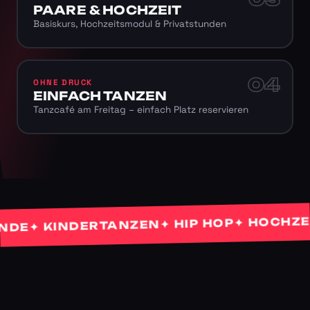
PAARE & HOCHZEIT
Basiskurs, Hochzeitsmodul & Privatstunden
04
OHNE DRUCK
EINFACH TANZEN
Tanzcafé am Freitag – einfach Platz reservieren
✦ HOCHZEITS
✦ HIP HOP
✦ KINDERTANZEN