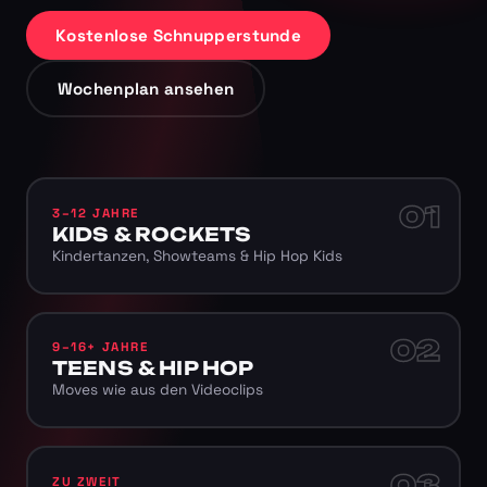
Kostenlose Schnupperstunde
Wochenplan ansehen
01
3–12 JAHRE
KIDS & ROCKETS
Kindertanzen, Showteams & Hip Hop Kids
02
9–16+ JAHRE
TEENS & HIP HOP
Moves wie aus den Videoclips
03
ZU ZWEIT