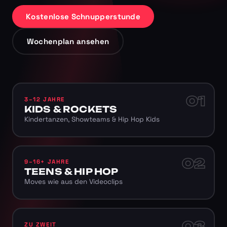
Kostenlose Schnupperstunde
Wochenplan ansehen
01
3–12 JAHRE
KIDS & ROCKETS
Kindertanzen, Showteams & Hip Hop Kids
02
9–16+ JAHRE
TEENS & HIP HOP
Moves wie aus den Videoclips
03
ZU ZWEIT