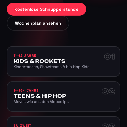
Kostenlose Schnupperstunde
Wochenplan ansehen
01
3–12 JAHRE
KIDS & ROCKETS
Kindertanzen, Showteams & Hip Hop Kids
02
9–16+ JAHRE
TEENS & HIP HOP
Moves wie aus den Videoclips
03
ZU ZWEIT