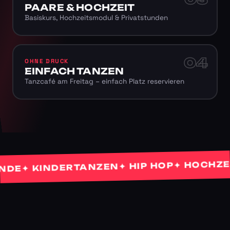
PAARE & HOCHZEIT
Basiskurs, Hochzeitsmodul & Privatstunden
04
OHNE DRUCK
EINFACH TANZEN
Tanzcafé am Freitag – einfach Platz reservieren
✦ HOCHZEITS
✦ HIP HOP
✦ KINDERTANZEN