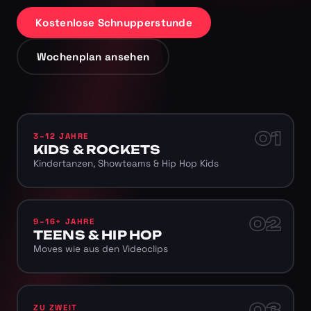
Kostenlose Schnupperstunde
Wochenplan ansehen
01
3–12 JAHRE
KIDS & ROCKETS
Kindertanzen, Showteams & Hip Hop Kids
02
9–16+ JAHRE
TEENS & HIP HOP
Moves wie aus den Videoclips
03
ZU ZWEIT