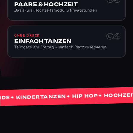
PAARE & HOCHZEIT
Basiskurs, Hochzeitsmodul & Privatstunden
04
OHNE DRUCK
EINFACH TANZEN
Tanzcafé am Freitag – einfach Platz reservieren
✦ HOCHZEITST
✦ HIP HOP
✦ KINDERTANZEN