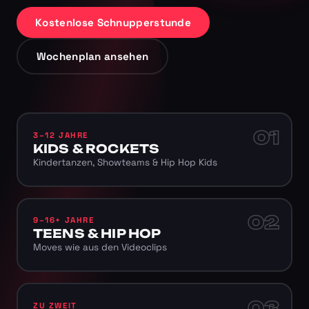
Kostenlose Schnupperstunde
Wochenplan ansehen
01
3–12 JAHRE
KIDS & ROCKETS
Kindertanzen, Showteams & Hip Hop Kids
02
9–16+ JAHRE
TEENS & HIP HOP
Moves wie aus den Videoclips
03
ZU ZWEIT