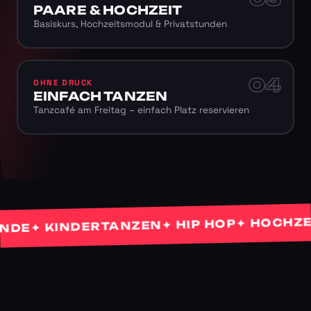
PAARE & HOCHZEIT
Basiskurs, Hochzeitsmodul & Privatstunden
04
OHNE DRUCK
EINFACH TANZEN
Tanzcafé am Freitag – einfach Platz reservieren
✦ HOCHZEITS
✦ HIP HOP
✦ KINDERTANZEN