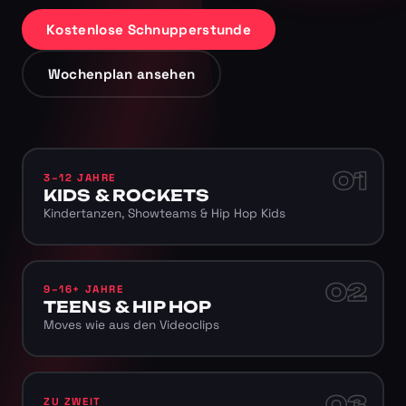
Kostenlose Schnupperstunde
Wochenplan ansehen
01
3–12 JAHRE
KIDS & ROCKETS
Kindertanzen, Showteams & Hip Hop Kids
02
9–16+ JAHRE
TEENS & HIP HOP
Moves wie aus den Videoclips
03
ZU ZWEIT