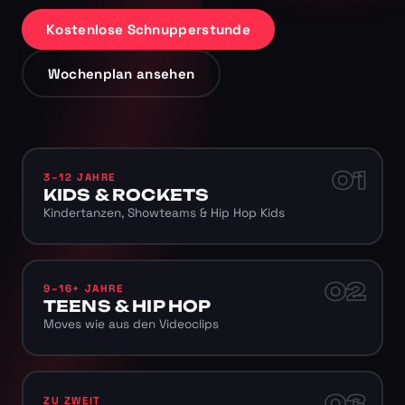
Kostenlose Schnupperstunde
Wochenplan ansehen
01
3–12 JAHRE
KIDS & ROCKETS
Kindertanzen, Showteams & Hip Hop Kids
02
9–16+ JAHRE
TEENS & HIP HOP
Moves wie aus den Videoclips
03
ZU ZWEIT