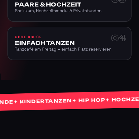
PAARE & HOCHZEIT
Basiskurs, Hochzeitsmodul & Privatstunden
04
OHNE DRUCK
EINFACH TANZEN
Tanzcafé am Freitag – einfach Platz reservieren
✦ HOCHZEITS
✦ HIP HOP
✦ KINDERTANZEN