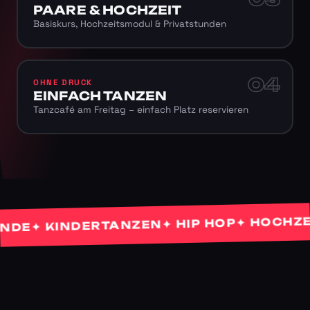
PAARE & HOCHZEIT
Basiskurs, Hochzeitsmodul & Privatstunden
04
OHNE DRUCK
EINFACH TANZEN
Tanzcafé am Freitag – einfach Platz reservieren
✦ HOCHZEITS
✦ HIP HOP
✦ KINDERTANZEN
E