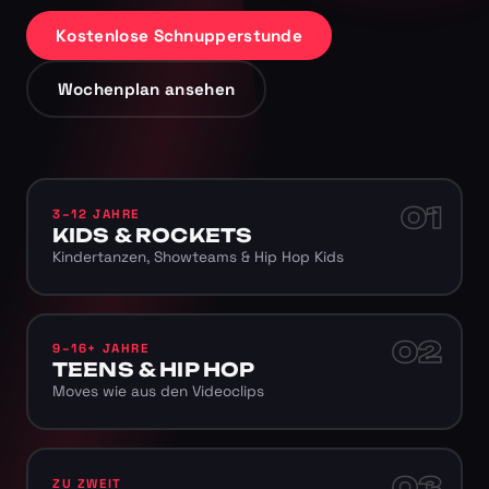
Kostenlose Schnupperstunde
Wochenplan ansehen
01
3–12 JAHRE
KIDS & ROCKETS
Kindertanzen, Showteams & Hip Hop Kids
02
9–16+ JAHRE
TEENS & HIP HOP
Moves wie aus den Videoclips
03
ZU ZWEIT