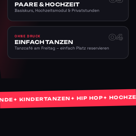
PAARE & HOCHZEIT
Basiskurs, Hochzeitsmodul & Privatstunden
04
OHNE DRUCK
EINFACH TANZEN
Tanzcafé am Freitag – einfach Platz reservieren
✦ HOCHZEITS
✦ HIP HOP
✦ KINDERTANZEN