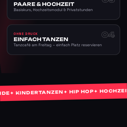
PAARE & HOCHZEIT
Basiskurs, Hochzeitsmodul & Privatstunden
04
OHNE DRUCK
EINFACH TANZEN
Tanzcafé am Freitag – einfach Platz reservieren
✦ HOCHZEITS
✦ HIP HOP
✦ KINDERTANZEN