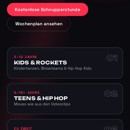
Kostenlose Schnupperstunde
Wochenplan ansehen
01
3–12 JAHRE
KIDS & ROCKETS
Kindertanzen, Showteams & Hip Hop Kids
02
9–16+ JAHRE
TEENS & HIP HOP
Moves wie aus den Videoclips
03
ZU ZWEIT