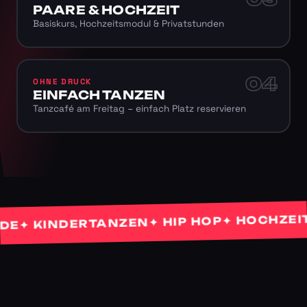
PAARE & HOCHZEIT
Basiskurs, Hochzeitsmodul & Privatstunden
04
OHNE DRUCK
EINFACH TANZEN
Tanzcafé am Freitag – einfach Platz reservieren
✦ HOCHZEITST
✦ HIP HOP
 KINDERTANZEN