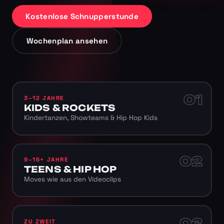
Kostenlose Schnupperstunde
Wochenplan ansehen
01
3–12 JAHRE
KIDS & ROCKETS
Kindertanzen, Showteams & Hip Hop Kids
02
9–16+ JAHRE
TEENS & HIP HOP
Moves wie aus den Videoclips
03
ZU ZWEIT