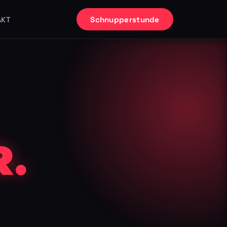
Schnupperstunde
AKT
.