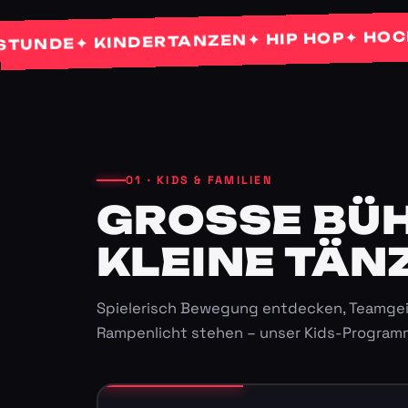
✦ HOCHZEIT
✦ HIP HOP
✦ KINDERTANZEN
DE
01 · KIDS & FAMILIEN
GROSSE BÜHN
LEINE TÄNZ
Spielerisch Bewegung entdecken, Teamgei
Rampenlicht stehen – unser Kids-Program