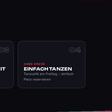
03
04
OHNE DRUCK
IT
EINFACH TANZEN
Tanzcafé am Freitag – einfach
Platz reservieren