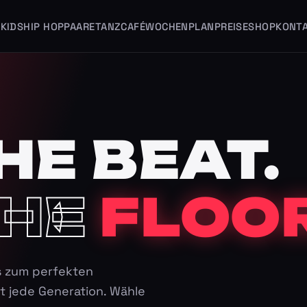
KIDS
HIP HOP
PAARE
TANZCAFÉ
WOCHENPLAN
PREISE
SHOP
KONT
HE BEAT.
HE
FLOOR
s zum perfekten
t jede Generation. Wähle