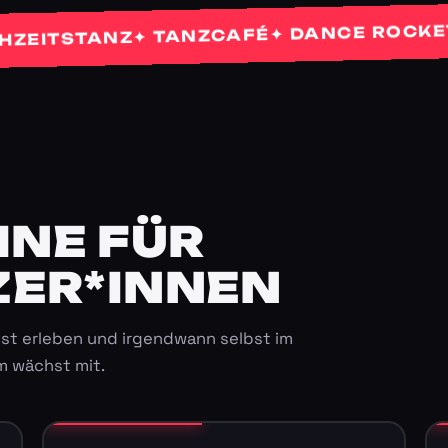
✦ P
✦ DANCE ROCKETS
✦ TANZCAFÉ
STANZ
E FÜR K
ER*INNEN
st erleben und irgendwann selbst im
m wächst mit.