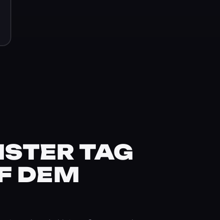
STER TAG
F DEM