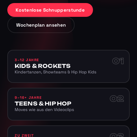
Kostenlose Schnupperstunde
Wochenplan ansehen
01
3–12 JAHRE
KIDS & ROCKETS
Kindertanzen, Showteams & Hip Hop Kids
02
9–16+ JAHRE
TEENS & HIP HOP
Moves wie aus den Videoclips
03
ZU ZWEIT