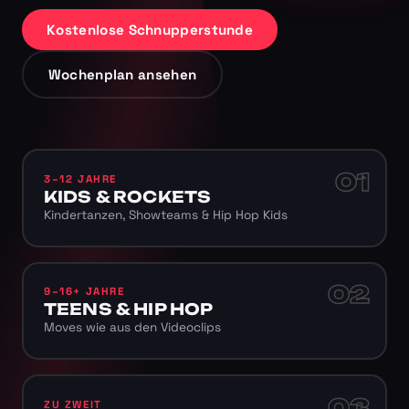
Kostenlose Schnupperstunde
Wochenplan ansehen
01
3–12 JAHRE
KIDS & ROCKETS
Kindertanzen, Showteams & Hip Hop Kids
02
9–16+ JAHRE
TEENS & HIP HOP
Moves wie aus den Videoclips
03
ZU ZWEIT