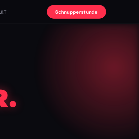
Schnupperstunde
AKT
.