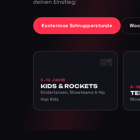
deinen Einstieg:
Kostenlose Schnupperstunde
Woc
01
3–12 JAHRE
KIDS & ROCKETS
9–1
Kindertanzen, Showteams & Hip
TE
Hop Kids
Move