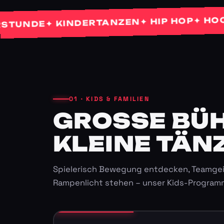
✦ HOCHZEI
✦ HIP HOP
✦ KINDERTANZEN
NDE
01 · KIDS & FAMILIEN
GROSSE BÜHN
LEINE TÄNZ
Spielerisch Bewegung entdecken, Teamgei
Rampenlicht stehen – unser Kids-Program