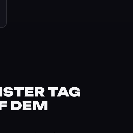
STER TAG
F DEM