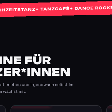
✦ 
✦ DANCE ROCKETS
✦ TANZCAFÉ
TSTANZ
E FÜR K
ER*INNEN
st erleben und irgendwann selbst im
m wächst mit.