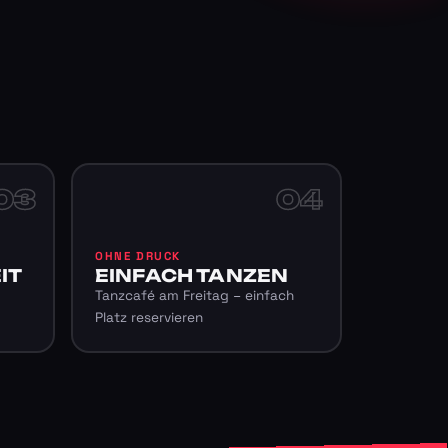
03
04
OHNE DRUCK
IT
EINFACH TANZEN
Tanzcafé am Freitag – einfach
Platz reservieren