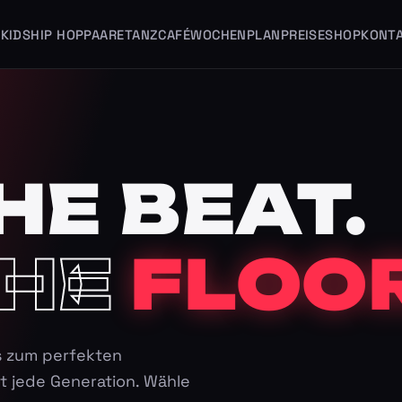
KIDS
HIP HOP
PAARE
TANZCAFÉ
WOCHENPLAN
PREISE
SHOP
KONT
HE BEAT.
HE
FLOOR
s zum perfekten
t jede Generation. Wähle