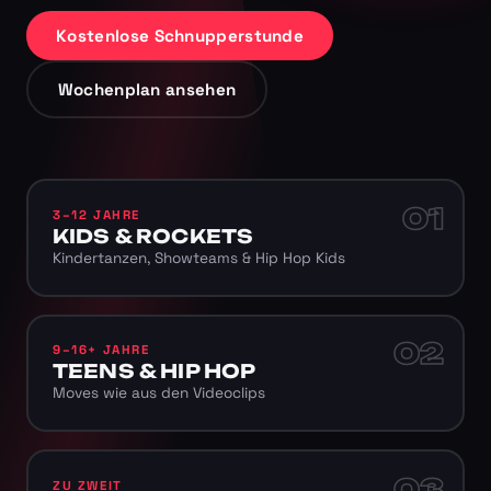
Kostenlose Schnupperstunde
Wochenplan ansehen
01
3–12 JAHRE
KIDS & ROCKETS
Kindertanzen, Showteams & Hip Hop Kids
02
9–16+ JAHRE
TEENS & HIP HOP
Moves wie aus den Videoclips
03
ZU ZWEIT