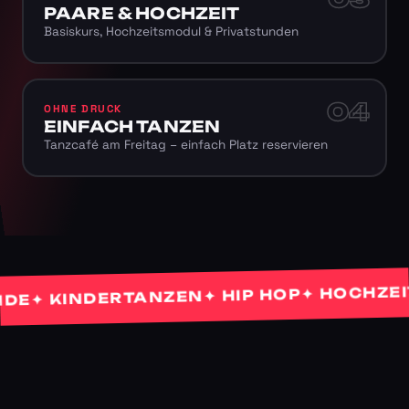
PAARE & HOCHZEIT
Basiskurs, Hochzeitsmodul & Privatstunden
04
OHNE DRUCK
EINFACH TANZEN
Tanzcafé am Freitag – einfach Platz reservieren
✦ HOCHZEITST
✦ HIP HOP
✦ KINDERTANZEN