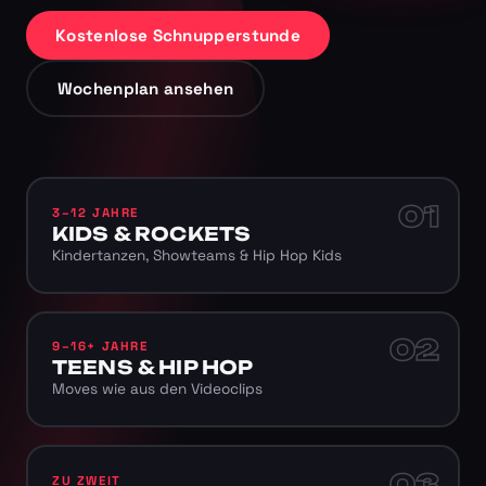
Kostenlose Schnupperstunde
Wochenplan ansehen
01
3–12 JAHRE
KIDS & ROCKETS
Kindertanzen, Showteams & Hip Hop Kids
02
9–16+ JAHRE
TEENS & HIP HOP
Moves wie aus den Videoclips
03
ZU ZWEIT