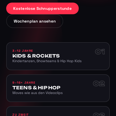
Kostenlose Schnupperstunde
Wochenplan ansehen
01
3–12 JAHRE
KIDS & ROCKETS
Kindertanzen, Showteams & Hip Hop Kids
02
9–16+ JAHRE
TEENS & HIP HOP
Moves wie aus den Videoclips
03
ZU ZWEIT