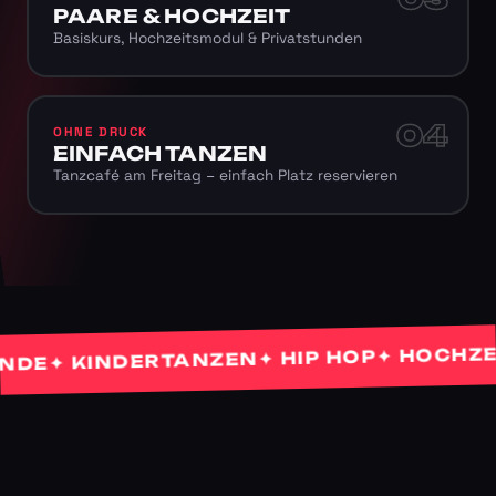
PAARE & HOCHZEIT
Basiskurs, Hochzeitsmodul & Privatstunden
04
OHNE DRUCK
EINFACH TANZEN
Tanzcafé am Freitag – einfach Platz reservieren
✦ HOCHZEITS
✦ HIP HOP
✦ KINDERTANZEN