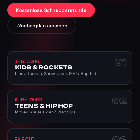
Kostenlose Schnupperstunde
Wochenplan ansehen
01
3–12 JAHRE
KIDS & ROCKETS
Kindertanzen, Showteams & Hip Hop Kids
02
9–16+ JAHRE
TEENS & HIP HOP
Moves wie aus den Videoclips
03
ZU ZWEIT