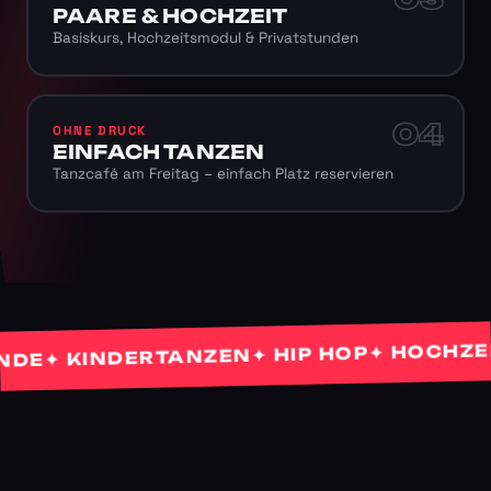
PAARE & HOCHZEIT
Basiskurs, Hochzeitsmodul & Privatstunden
04
OHNE DRUCK
EINFACH TANZEN
Tanzcafé am Freitag – einfach Platz reservieren
✦ HOCHZEITS
✦ HIP HOP
✦ KINDERTANZEN