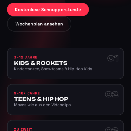
Kostenlose Schnupperstunde
Wochenplan ansehen
01
3–12 JAHRE
KIDS & ROCKETS
Kindertanzen, Showteams & Hip Hop Kids
02
9–16+ JAHRE
TEENS & HIP HOP
Moves wie aus den Videoclips
03
ZU ZWEIT