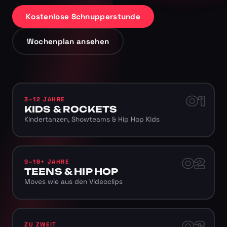
Kostenlose Schnupperstunde
Wochenplan ansehen
01
3–12 JAHRE
KIDS & ROCKETS
Kindertanzen, Showteams & Hip Hop Kids
02
9–16+ JAHRE
TEENS & HIP HOP
Moves wie aus den Videoclips
03
ZU ZWEIT