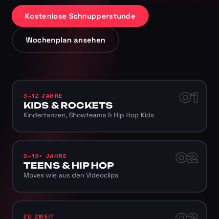
Kostenlose Schnupperstunde
Wochenplan ansehen
01
3–12 JAHRE
KIDS & ROCKETS
Kindertanzen, Showteams & Hip Hop Kids
02
9–16+ JAHRE
TEENS & HIP HOP
Moves wie aus den Videoclips
03
ZU ZWEIT