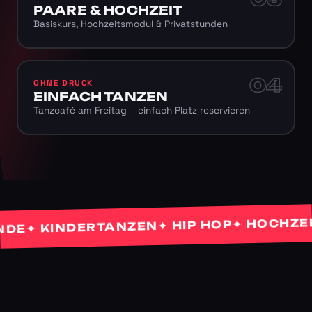
PAARE & HOCHZEIT
Basiskurs, Hochzeitsmodul & Privatstunden
04
OHNE DRUCK
EINFACH TANZEN
Tanzcafé am Freitag – einfach Platz reservieren
✦ HOCHZEITS
✦ HIP HOP
✦ KINDERTANZEN