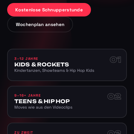
Kostenlose Schnupperstunde
Wochenplan ansehen
01
3–12 JAHRE
KIDS & ROCKETS
Kindertanzen, Showteams & Hip Hop Kids
02
9–16+ JAHRE
TEENS & HIP HOP
Moves wie aus den Videoclips
03
ZU ZWEIT