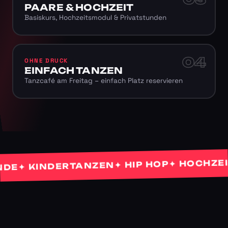
PAARE & HOCHZEIT
Basiskurs, Hochzeitsmodul & Privatstunden
04
OHNE DRUCK
EINFACH TANZEN
Tanzcafé am Freitag – einfach Platz reservieren
✦ HOCHZEITS
✦ HIP HOP
✦ KINDERTANZEN