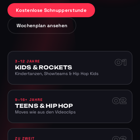
Kostenlose Schnupperstunde
Wochenplan ansehen
01
3–12 JAHRE
KIDS & ROCKETS
Kindertanzen, Showteams & Hip Hop Kids
02
9–16+ JAHRE
TEENS & HIP HOP
Moves wie aus den Videoclips
03
ZU ZWEIT