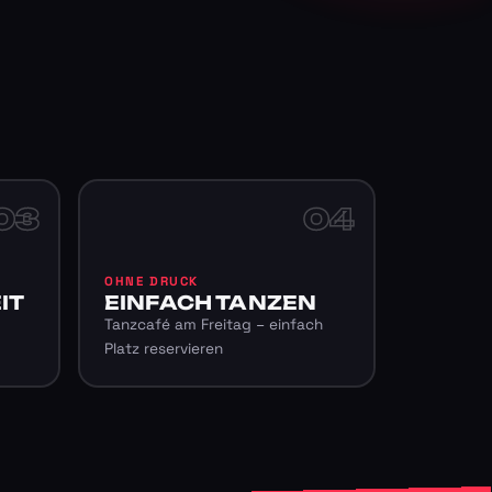
03
04
OHNE DRUCK
IT
EINFACH TANZEN
Tanzcafé am Freitag – einfach
Platz reservieren