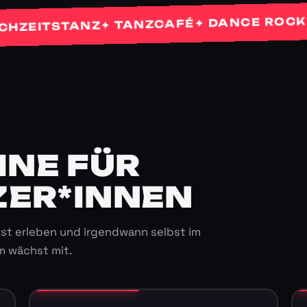
✦
✦ DANCE ROCKETS
✦ TANZCAFÉ
ITSTANZ
E FÜR K
ER*INNEN
st erleben und irgendwann selbst im
m wächst mit.