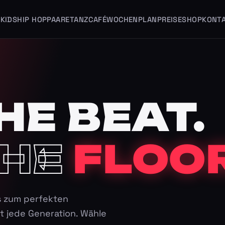
KIDS
HIP HOP
PAARE
TANZCAFÉ
WOCHENPLAN
PREISE
SHOP
KONT
HE BEAT.
HE
FLOOR
s zum perfekten
t jede Generation. Wähle