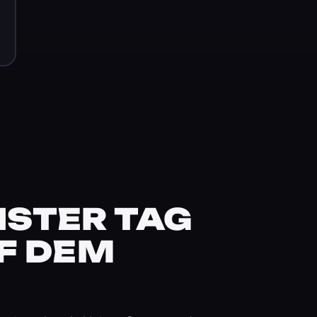
STER TAG
F DEM