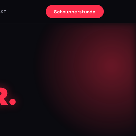
Schnupperstunde
AKT
.