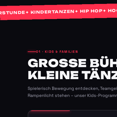
✦ HOCHZE
✦ HIP HOP
✦ KINDERTANZEN
NDE
01 · KIDS & FAMILIEN
GROSSE BÜHN
LEINE TÄNZ
Spielerisch Bewegung entdecken, Teamgei
Rampenlicht stehen – unser Kids-Program