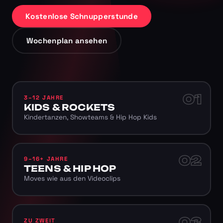
Kostenlose Schnupperstunde
Wochenplan ansehen
01
3–12 JAHRE
KIDS & ROCKETS
Kindertanzen, Showteams & Hip Hop Kids
02
9–16+ JAHRE
TEENS & HIP HOP
Moves wie aus den Videoclips
03
ZU ZWEIT