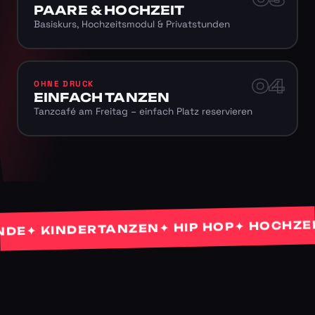
PAARE & HOCHZEIT
Basiskurs, Hochzeitsmodul & Privatstunden
04
OHNE DRUCK
EINFACH TANZEN
Tanzcafé am Freitag – einfach Platz reservieren
✦ HOCHZEITS
✦ HIP HOP
✦ KINDERTANZEN