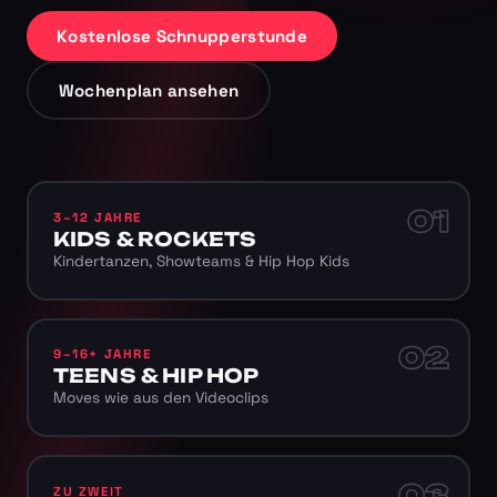
Kostenlose Schnupperstunde
Wochenplan ansehen
01
3–12 JAHRE
KIDS & ROCKETS
Kindertanzen, Showteams & Hip Hop Kids
02
9–16+ JAHRE
TEENS & HIP HOP
Moves wie aus den Videoclips
03
ZU ZWEIT