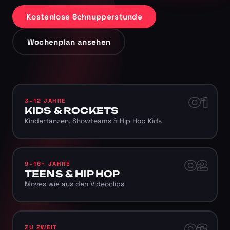
Kostenlose Schnupperstunde
Wochenplan ansehen
01
3–12 JAHRE
KIDS & ROCKETS
Kindertanzen, Showteams & Hip Hop Kids
02
9–16+ JAHRE
TEENS & HIP HOP
Moves wie aus den Videoclips
03
ZU ZWEIT