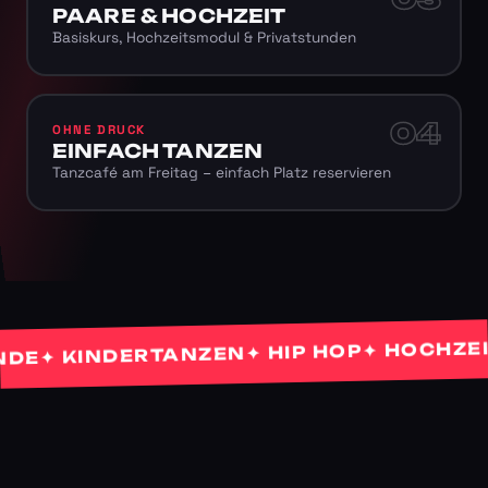
PAARE & HOCHZEIT
Basiskurs, Hochzeitsmodul & Privatstunden
04
OHNE DRUCK
EINFACH TANZEN
Tanzcafé am Freitag – einfach Platz reservieren
✦ HOCHZEITS
✦ HIP HOP
✦ KINDERTANZEN