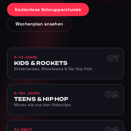
Kostenlose Schnupperstunde
Wochenplan ansehen
01
3–12 JAHRE
KIDS & ROCKETS
Kindertanzen, Showteams & Hip Hop Kids
02
9–16+ JAHRE
TEENS & HIP HOP
Moves wie aus den Videoclips
03
ZU ZWEIT