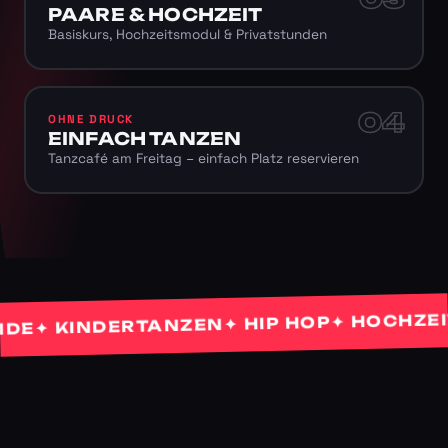
PAARE & HOCHZEIT
Basiskurs, Hochzeitsmodul & Privatstunden
04
OHNE DRUCK
EINFACH TANZEN
Tanzcafé am Freitag – einfach Platz reservieren
✦ HOCHZEITS
✦ HIP HOP
✦ KINDERTANZEN