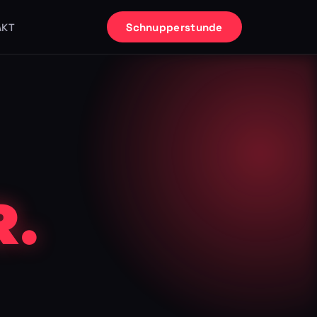
Schnupperstunde
AKT
.