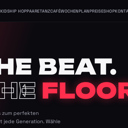
KIDS
HIP HOP
PAARE
TANZCAFÉ
WOCHENPLAN
PREISE
SHOP
KONT
HE BEAT.
HE
FLOOR
s zum perfekten
t jede Generation. Wähle