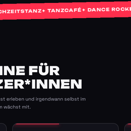
✦ 
✦ DANCE ROCKETS
✦ TANZCAFÉ
TSTANZ
E FÜR K
ER*INNEN
st erleben und irgendwann selbst im
m wächst mit.