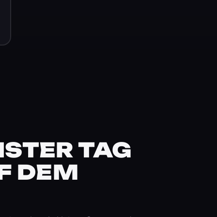
STER TAG
F DEM