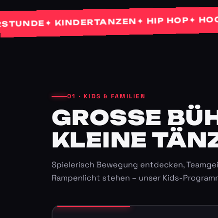
✦ HOCHZEI
✦ HIP HOP
✦ KINDERTANZEN
NDE
01 · KIDS & FAMILIEN
GROSSE BÜHN
LEINE TÄNZ
Spielerisch Bewegung entdecken, Teamgei
Rampenlicht stehen – unser Kids-Program