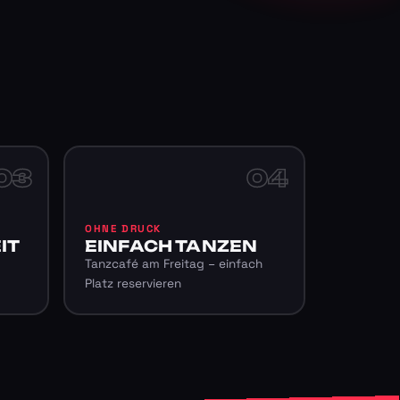
03
04
OHNE DRUCK
IT
EINFACH TANZEN
Tanzcafé am Freitag – einfach
Platz reservieren